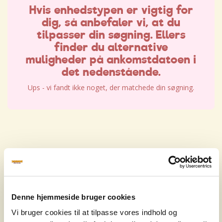
Hvis enhedstypen er vigtig for
dig, så anbefaler vi, at du
tilpasser din søgning. Ellers
finder du alternative
muligheder på ankomstdatoen i
det nedenstående.
Ups - vi fandt ikke noget, der matchede din søgning.
Hvis enhedstypen er vigtig for
dig, så anbefaler vi, at du
tilpasser din søgning. Ellers
Denne hjemmeside bruger cookies
finder du alternative
Vi bruger cookies til at tilpasse vores indhold og
muligheder på ankomstdatoen i