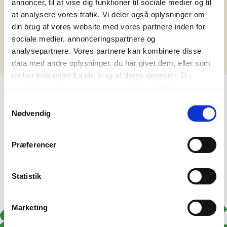
annoncer, til at vise dig funktioner til sociale medier og til
det nedenstående.
at analysere vores trafik. Vi deler også oplysninger om
din brug af vores website med vores partnere inden for
Ups - vi fandt ikke noget, der matchede din søgning.
sociale medier, annonceringspartnere og
analysepartnere. Vores partnere kan kombinere disse
data med andre oplysninger, du har givet dem, eller som
de har indsamlet fra din brug af deres tjenester. Du
samtykker til vores cookies, hvis du fortsætter med at
anvende vores hjemmeside. Læs mere om
cookies
.
Samtykkevalg
Nødvendig
Præferencer
Statistik
Marketing