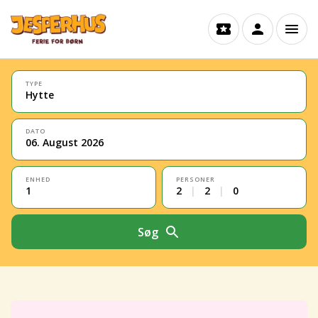
TYPE
Hytte
DATO
06. August 2026
ENHED
PERSONER
1
2
|
2
|
0
Søg