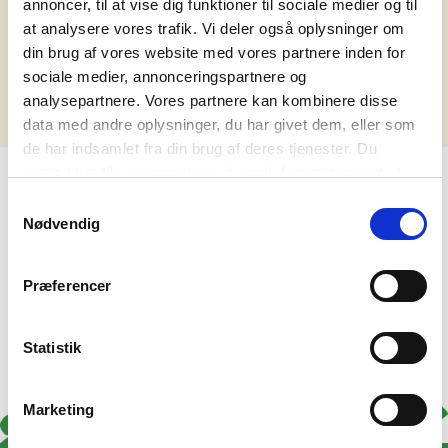
annoncer, til at vise dig funktioner til sociale medier og til
det nedenstående.
at analysere vores trafik. Vi deler også oplysninger om
din brug af vores website med vores partnere inden for
Ups - vi fandt ikke noget, der matchede din søgning.
sociale medier, annonceringspartnere og
analysepartnere. Vores partnere kan kombinere disse
data med andre oplysninger, du har givet dem, eller som
de har indsamlet fra din brug af deres tjenester. Du
samtykker til vores cookies, hvis du fortsætter med at
anvende vores hjemmeside. Læs mere om
cookies
.
Samtykkevalg
Nødvendig
Præferencer
Statistik
Marketing