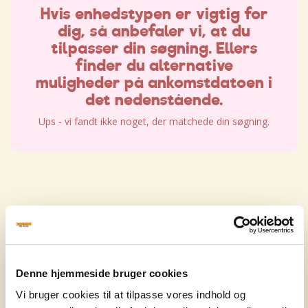
Hvis enhedstypen er vigtig for
dig, så anbefaler vi, at du
tilpasser din søgning. Ellers
finder du alternative
muligheder på ankomstdatoen i
det nedenstående.
Ups - vi fandt ikke noget, der matchede din søgning.
Hvis enhedstypen er vigtig for
dig, så anbefaler vi, at du
tilpasser din søgning. Ellers
Denne hjemmeside bruger cookies
finder du alternative
Vi bruger cookies til at tilpasse vores indhold og
muligheder på ankomstdatoen i