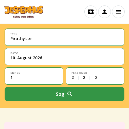
TYPE
Pirathytte
DATO
10. August 2026
ENHED
PERSONER
1
2
|
2
|
0
Søg