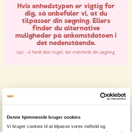
Hvis enhedstypen er vigtig for
dig, så anbefaler vi, at du
tilpasser din søgning. Ellers
finder du alternative
muligheder på ankomstdatoen i
det nedenstående.
Ups - vi fandt ikke noget, der matchede din søgning.
Hvis enhedstypen er vigtig for
dig, så anbefaler vi, at du
tilpasser din søgning. Ellers
Denne hjemmeside bruger cookies
finder du alternative
Vi bruger cookies til at tilpasse vores indhold og
muligheder på ankomstdatoen i