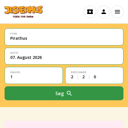
TYPE
Pirathus
DATO
07. August 2026
ENHED
PERSONER
1
2
|
2
|
0
Søg