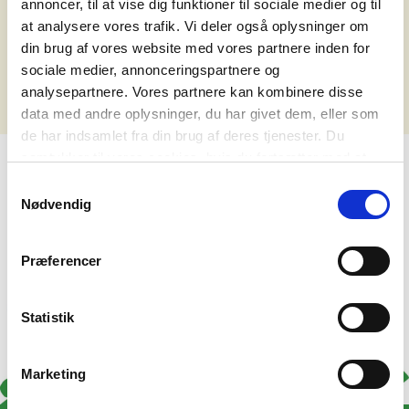
annoncer, til at vise dig funktioner til sociale medier og til
det nedenstående.
at analysere vores trafik. Vi deler også oplysninger om
din brug af vores website med vores partnere inden for
Ups - vi fandt ikke noget, der matchede din søgning.
sociale medier, annonceringspartnere og
analysepartnere. Vores partnere kan kombinere disse
data med andre oplysninger, du har givet dem, eller som
de har indsamlet fra din brug af deres tjenester. Du
samtykker til vores cookies, hvis du fortsætter med at
anvende vores hjemmeside. Læs mere om
cookies
.
Samtykkevalg
Nødvendig
Præferencer
Statistik
Marketing