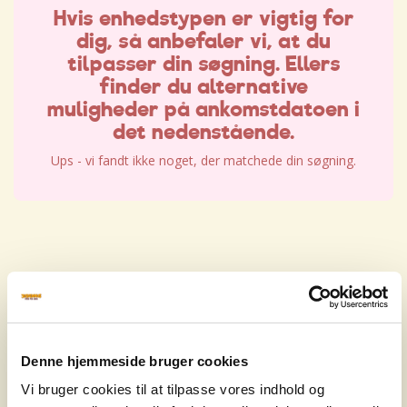
Hvis enhedstypen er vigtig for
dig, så anbefaler vi, at du
tilpasser din søgning. Ellers
finder du alternative
muligheder på ankomstdatoen i
det nedenstående.
Ups - vi fandt ikke noget, der matchede din søgning.
Hvis enhedstypen er vigtig for
dig, så anbefaler vi, at du
tilpasser din søgning. Ellers
Denne hjemmeside bruger cookies
finder du alternative
Vi bruger cookies til at tilpasse vores indhold og
muligheder på ankomstdatoen i