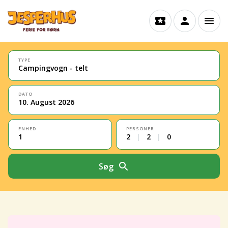
TYPE
Campingvogn - telt
DATO
10. August 2026
ENHED
PERSONER
1
2
|
2
|
0
Søg