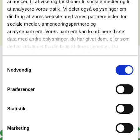
annoncer, til at vise dig funktioner til sociale medier og til
det nedenstående.
at analysere vores trafik. Vi deler også oplysninger om
din brug af vores website med vores partnere inden for
Ups - vi fandt ikke noget, der matchede din søgning.
sociale medier, annonceringspartnere og
analysepartnere. Vores partnere kan kombinere disse
data med andre oplysninger, du har givet dem, eller som
de har indsamlet fra din brug af deres tjenester. Du
samtykker til vores cookies, hvis du fortsætter med at
anvende vores hjemmeside. Læs mere om
cookies
.
Samtykkevalg
Nødvendig
Præferencer
Statistik
Marketing