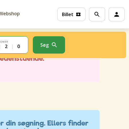
Webshop
Billet
SONER
Søg
|
2
|
0
r din søgning. Ellers finder
nedenstående.
r din søgning. Ellers finder