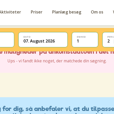
Aktiviteter
Priser
Planlæg besøg
Om os
DATO
ENHED
PER
07. August 2026
1
2
for dig, så anbefaler vi, at du tilpasse
ve muligheder på ankomstdatoen i det 
Ups - vi fandt ikke noget, der matchede din søgning.
for dig, så anbefaler vi, at du tilpasse