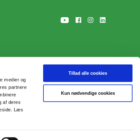
Tillad alle cookies
ale medier og
ores partnere
p
• © 2026
Kun nødvendige cookies
ombinere
g af deres
meside. Læs