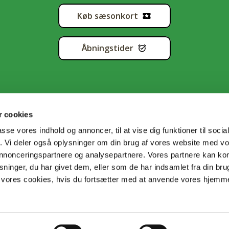
Køb sæsonkort
Åbningstider
 cookies
passe vores indhold og annoncer, til at vise dig funktioner til soci
fik. Vi deler også oplysninger om din brug af vores website med v
tapolitik
•
Handelsbetingelser
•
Cookiedeklaration
•
Sitema
 annonceringspartnere og analysepartnere. Vores partnere kan k
ninger, du har givet dem, eller som de har indsamlet fra din bru
il vores cookies, hvis du fortsætter med at anvende vores hjem