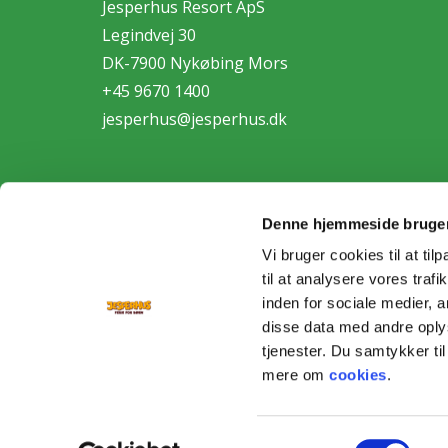
Jesperhus Resort ApS
Legindvej 30
DK-7900 Nykøbing Mors
+45 9670 1400
jesperhus@jesperhus.dk
Denne hjemmeside bruger
Vi bruger cookies til at til
til at analysere vores tra
Personda
inden for sociale medier,
disse data med andre oplys
tjenester. Du samtykker t
mere om
cookies
.
Samtykkevalg