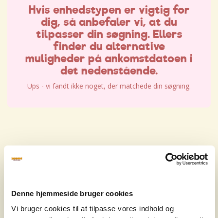
Hvis enhedstypen er vigtig for
dig, så anbefaler vi, at du
tilpasser din søgning. Ellers
finder du alternative
muligheder på ankomstdatoen i
det nedenstående.
Ups - vi fandt ikke noget, der matchede din søgning.
Hvis enhedstypen er vigtig for
dig, så anbefaler vi, at du
tilpasser din søgning. Ellers
Denne hjemmeside bruger cookies
finder du alternative
Vi bruger cookies til at tilpasse vores indhold og
muligheder på ankomstdatoen i