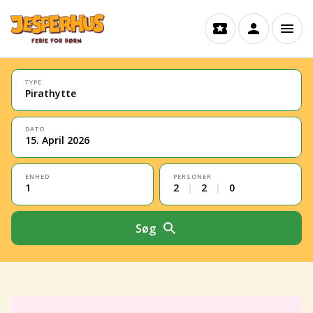
TYPE
Pirathytte
DATO
15. April 2026
ENHED
PERSONER
1
2
|
2
|
0
Søg