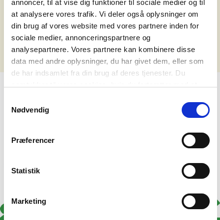
annoncer, til at vise dig funktioner til sociale medier og til
det nedenstående.
at analysere vores trafik. Vi deler også oplysninger om
din brug af vores website med vores partnere inden for
Ups - vi fandt ikke noget, der matchede din søgning.
sociale medier, annonceringspartnere og
analysepartnere. Vores partnere kan kombinere disse
data med andre oplysninger, du har givet dem, eller som
de har indsamlet fra din brug af deres tjenester. Du
samtykker til vores cookies, hvis du fortsætter med at
anvende vores hjemmeside. Læs mere om
cookies
.
Samtykkevalg
Nødvendig
Præferencer
Statistik
Marketing