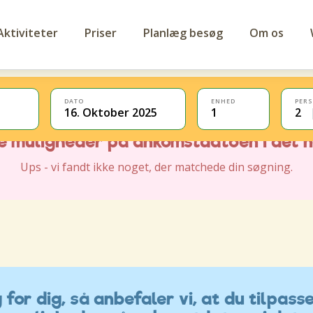
Aktiviteter
Priser
Planlæg besøg
Om os
DATO
ENHED
PER
16. Oktober 2025
1
2
for dig, så anbefaler vi, at du tilpasse
ve muligheder på ankomstdatoen i det 
Ups - vi fandt ikke noget, der matchede din søgning.
for dig, så anbefaler vi, at du tilpasse