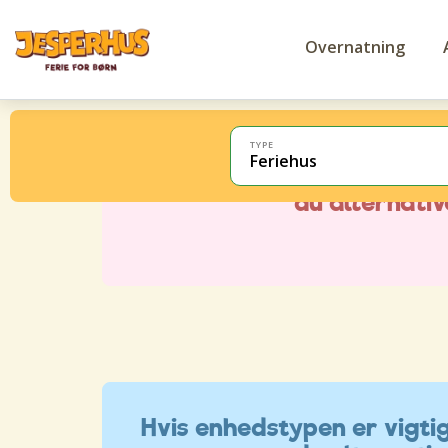
Overnatning
TYPE
Feriehus
Hvis enhedstypen er vigtig 
du alternati
Hvis enhedstypen er vigtig 