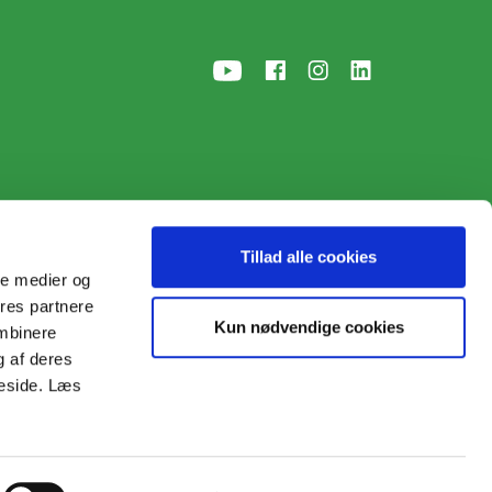
Tillad alle cookies
ale medier og
ores partnere
p
• © 2026
Kun nødvendige cookies
ombinere
g af deres
meside. Læs