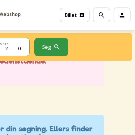
Webshop
Billet
SONER
Søg
|
2
|
0
r din søgning. Ellers finder
nedenstående.
r din søgning. Ellers finder