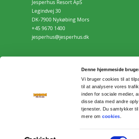
Jesperhus Resort ApS
Legindvej 30
DK-7900 Nykøbing Mors
+45 9670 1400
jesperhus@jesperhus.dk
Denne hjemmeside bruger
Vi bruger cookies til at til
til at analysere vores tra
Personda
inden for sociale medier,
disse data med andre oplys
tjenester. Du samtykker t
mere om
cookies
.
Samtykkevalg