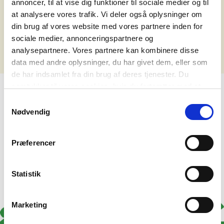
annoncer, til at vise dig funktioner til sociale medier og til
det nedenstående.
at analysere vores trafik. Vi deler også oplysninger om
din brug af vores website med vores partnere inden for
Ups - vi fandt ikke noget, der matchede din søgning.
sociale medier, annonceringspartnere og
analysepartnere. Vores partnere kan kombinere disse
data med andre oplysninger, du har givet dem, eller som
de har indsamlet fra din brug af deres tjenester. Du
samtykker til vores cookies, hvis du fortsætter med at
anvende vores hjemmeside. Læs mere om
cookies
.
Samtykkevalg
Nødvendig
Præferencer
Statistik
Marketing