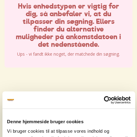
Hvis enhedstypen er vigtig for
dig, så anbefaler vi, at du
tilpasser din søgning. Ellers
finder du alternative
muligheder på ankomstdatoen i
det nedenstående.
Ups - vi fandt ikke noget, der matchede din søgning.
Hvis enhedstypen er vigtig for
dig, så anbefaler vi, at du
tilpasser din søgning. Ellers
Denne hjemmeside bruger cookies
finder du alternative
Vi bruger cookies til at tilpasse vores indhold og
muligheder på ankomstdatoen i