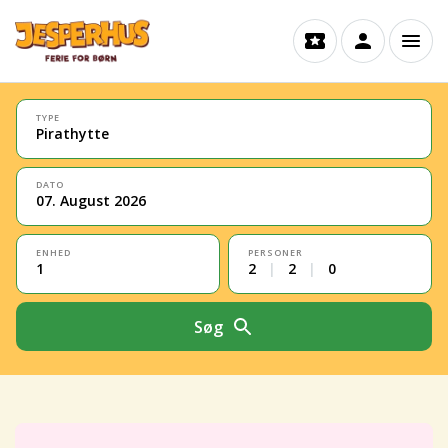
TYPE
Pirathytte
DATO
07. August 2026
ENHED
PERSONER
1
2
|
2
|
0
Søg