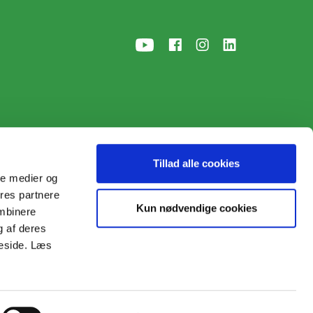
Tillad alle cookies
ale medier og
ores partnere
p
• © 2026
Kun nødvendige cookies
ombinere
g af deres
meside. Læs