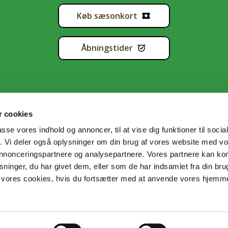
Køb sæsonkort
Åbningstider
 cookies
passe vores indhold og annoncer, til at vise dig funktioner til soci
fik. Vi deler også oplysninger om din brug af vores website med v
tapolitik
•
Handelsbetingelser
•
Cookiedeklaration
•
Sitema
 annonceringspartnere og analysepartnere. Vores partnere kan k
ninger, du har givet dem, eller som de har indsamlet fra din bru
il vores cookies, hvis du fortsætter med at anvende vores hjem