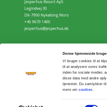
Jesperhus Resort ApS
Legindvej 30
DK-7900 Nykøbing Mors
+45 9670 1400
jesperhus@jesperhus.dk
Denne hjemmeside bruger
Vi bruger cookies til at til
til at analysere vores tra
Personda
inden for sociale medier,
disse data med andre oplys
tjenester. Du samtykker t
mere om
cookies
.
Samtykkevalg