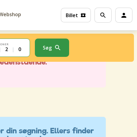
Webshop
Billet
SONER
Søg
|
2
|
0
r din søgning. Ellers finder
nedenstående.
r din søgning. Ellers finder