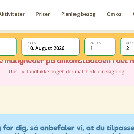
Aktiviteter
Priser
Planlæg besøg
Om os
DATO
ENHED
PER
10. August 2026
1
2
for dig, så anbefaler vi, at du tilpasse
ve muligheder på ankomstdatoen i det 
Ups - vi fandt ikke noget, der matchede din søgning.
for dig, så anbefaler vi, at du tilpasse