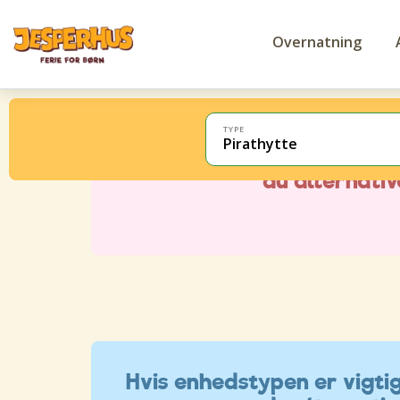
Overnatning
TYPE
Pirathytte
Hvis enhedstypen er vigtig 
du alternati
Hvis enhedstypen er vigtig 