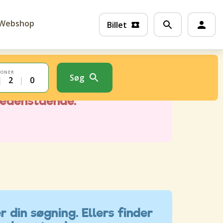
Webshop
Billet
SONER
Søg
|
2
|
0
r din søgning. Ellers finder
nedenstående.
r din søgning. Ellers finder