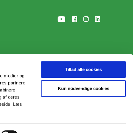
Tillad alle cookies
ale medier og
ores partnere
p
• © 2026
Kun nødvendige cookies
ombinere
g af deres
meside. Læs