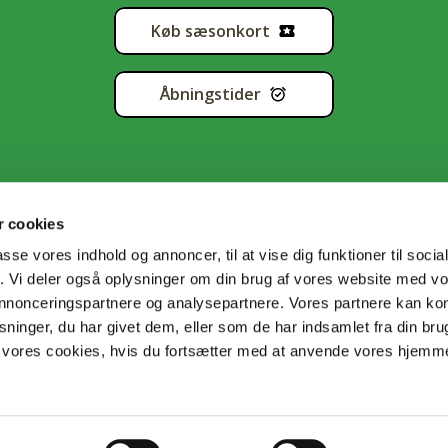
Køb sæsonkort
Åbningstider
 cookies
passe vores indhold og annoncer, til at vise dig funktioner til soci
fik. Vi deler også oplysninger om din brug af vores website med v
tapolitik
•
Handelsbetingelser
•
Cookiedeklaration
•
Sitema
 annonceringspartnere og analysepartnere. Vores partnere kan k
ninger, du har givet dem, eller som de har indsamlet fra din bru
il vores cookies, hvis du fortsætter med at anvende vores hjem