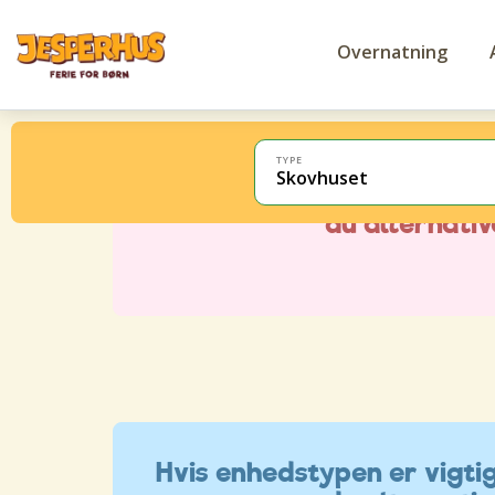
Overnatning
TYPE
Skovhuset
Hvis enhedstypen er vigtig 
du alternati
Hvis enhedstypen er vigtig 