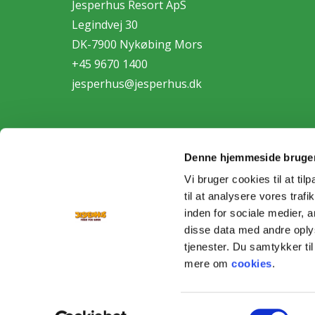
Jesperhus Resort ApS
Legindvej 30
DK-7900 Nykøbing Mors
+45 9670 1400
jesperhus@jesperhus.dk
Denne hjemmeside bruger
Vi bruger cookies til at til
til at analysere vores tra
Personda
inden for sociale medier,
disse data med andre oplys
tjenester. Du samtykker t
mere om
cookies
.
Samtykkevalg