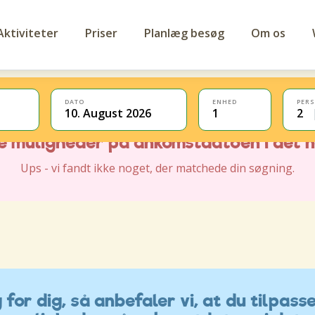
Aktiviteter
Priser
Planlæg besøg
Om os
DATO
ENHED
PER
10. August 2026
1
2
for dig, så anbefaler vi, at du tilpasse
ve muligheder på ankomstdatoen i det 
Ups - vi fandt ikke noget, der matchede din søgning.
for dig, så anbefaler vi, at du tilpasse