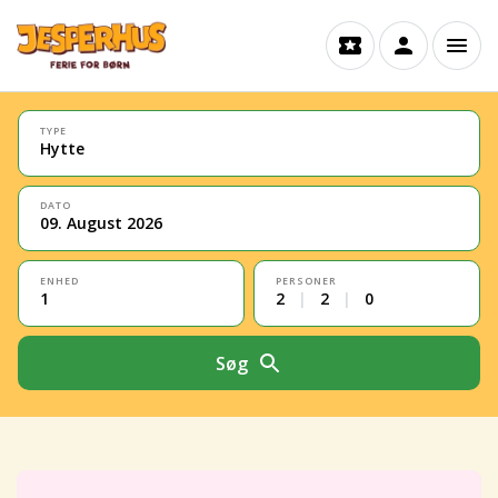
TYPE
Hytte
DATO
09. August 2026
ENHED
PERSONER
1
2
|
2
|
0
Søg