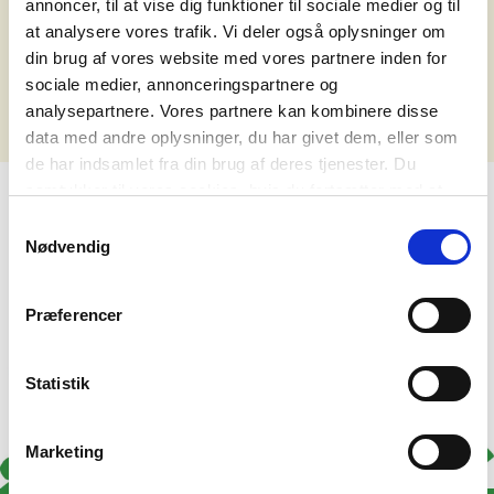
annoncer, til at vise dig funktioner til sociale medier og til
det nedenstående.
at analysere vores trafik. Vi deler også oplysninger om
din brug af vores website med vores partnere inden for
Ups - vi fandt ikke noget, der matchede din søgning.
sociale medier, annonceringspartnere og
analysepartnere. Vores partnere kan kombinere disse
data med andre oplysninger, du har givet dem, eller som
de har indsamlet fra din brug af deres tjenester. Du
samtykker til vores cookies, hvis du fortsætter med at
anvende vores hjemmeside. Læs mere om
cookies
.
Samtykkevalg
Nødvendig
Præferencer
Statistik
Marketing