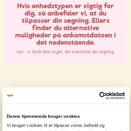
Hvis enhedstypen er vigtig for
dig, så anbefaler vi, at du
tilpasser din søgning. Ellers
finder du alternative
muligheder på ankomstdatoen i
det nedenstående.
Ups - vi fandt ikke noget, der matchede din søgning.
Hvis enhedstypen er vigtig for
dig, så anbefaler vi, at du
tilpasser din søgning. Ellers
Denne hjemmeside bruger cookies
finder du alternative
Vi bruger cookies til at tilpasse vores indhold og
muligheder på ankomstdatoen i