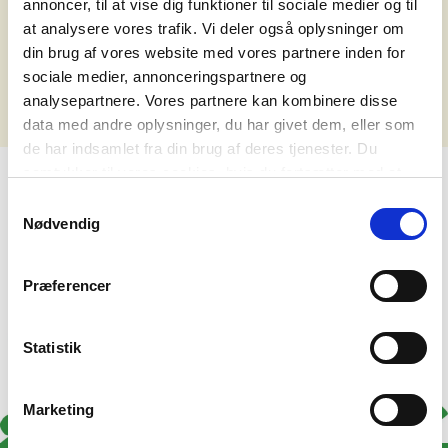
annoncer, til at vise dig funktioner til sociale medier og til
det nedenstående.
at analysere vores trafik. Vi deler også oplysninger om
din brug af vores website med vores partnere inden for
Ups - vi fandt ikke noget, der matchede din søgning.
sociale medier, annonceringspartnere og
analysepartnere. Vores partnere kan kombinere disse
data med andre oplysninger, du har givet dem, eller som
de har indsamlet fra din brug af deres tjenester. Du
samtykker til vores cookies, hvis du fortsætter med at
anvende vores hjemmeside. Læs mere om
cookies
.
Samtykkevalg
Nødvendig
Præferencer
Statistik
Marketing