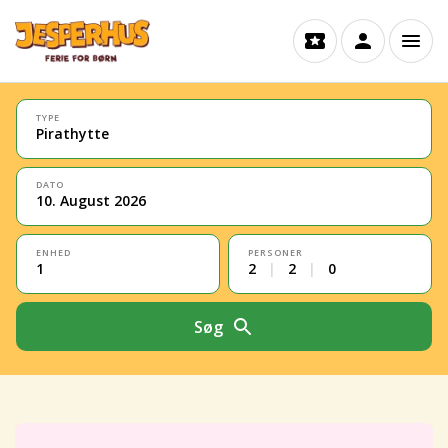
TYPE
Pirathytte
DATO
10. August 2026
ENHED
PERSONER
1
2
|
2
|
0
Søg