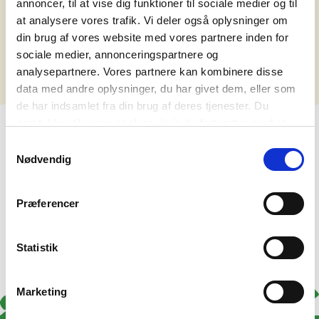
annoncer, til at vise dig funktioner til sociale medier og til
det nedenstående.
at analysere vores trafik. Vi deler også oplysninger om
din brug af vores website med vores partnere inden for
Ups - vi fandt ikke noget, der matchede din søgning.
sociale medier, annonceringspartnere og
analysepartnere. Vores partnere kan kombinere disse
data med andre oplysninger, du har givet dem, eller som
de har indsamlet fra din brug af deres tjenester. Du
samtykker til vores cookies, hvis du fortsætter med at
anvende vores hjemmeside. Læs mere om
cookies
.
Samtykkevalg
Nødvendig
Præferencer
Statistik
Marketing