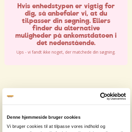
Hvis enhedstypen er vigtig for
dig, så anbefaler vi, at du
tilpasser din søgning. Ellers
finder du alternative
muligheder på ankomstdatoen i
det nedenstående.
Ups - vi fandt ikke noget, der matchede din søgning.
Hvis enhedstypen er vigtig for
dig, så anbefaler vi, at du
tilpasser din søgning. Ellers
Denne hjemmeside bruger cookies
finder du alternative
Vi bruger cookies til at tilpasse vores indhold og
muligheder på ankomstdatoen i