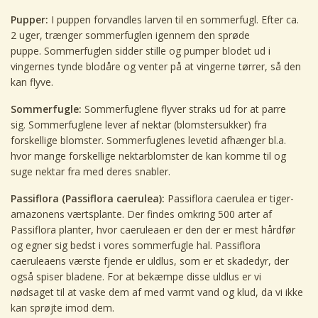
Pupper:
I puppen forvandles larven til en sommerfugl. Efter ca.
2 uger, trænger sommerfuglen igennem den sprøde
puppe. Sommerfuglen sidder stille og pumper blodet ud i
vingernes tynde blodåre og venter på at vingerne tørrer, så den
kan flyve.
Sommerfugle:
Sommerfuglene flyver straks ud for at parre
sig. Sommerfuglene lever af nektar (blomstersukker) fra
forskellige blomster. Sommerfuglenes levetid afhænger bl.a.
hvor mange forskellige nektarblomster de kan komme til og
suge nektar fra med deres snabler.
Passiflora (Passiflora caerulea):
Passiflora caerulea er tiger-
amazonens værtsplante. Der findes omkring 500 arter af
Passiflora planter, hvor caeruleaen er den der er mest hårdfør
og egner sig bedst i vores sommerfugle hal. Passiflora
caeruleaens værste fjende er uldlus, som er et skadedyr, der
også spiser bladene. For at bekæmpe disse uldlus er vi
nødsaget til at vaske dem af med varmt vand og klud, da vi ikke
kan sprøjte imod dem.