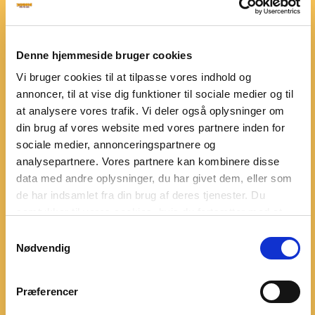
Denne hjemmeside bruger cookies
Vi bruger cookies til at tilpasse vores indhold og
annoncer, til at vise dig funktioner til sociale medier og til
at analysere vores trafik. Vi deler også oplysninger om
din brug af vores website med vores partnere inden for
sociale medier, annonceringspartnere og
analysepartnere. Vores partnere kan kombinere disse
Shows og underholdning
data med andre oplysninger, du har givet dem, eller som
de har indsamlet fra din brug af deres tjenester. Du
Masser af skønne oplevelser venter under et besøg i
samtykker til vores cookies, hvis du fortsætter med at
blomsterparken. Er du til show med Hugo og
anvende vores hjemmeside. Læs mere om
cookies
.
Samtykkevalg
vennerne eller er det forlysterne eller blomsterne der
Nødvendig
trækker?
Præferencer
Læs mere om aktiviteter