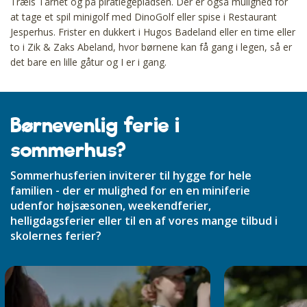
Træls Tårnet og på piratlegepladsen. Der er også mulighed for
at tage et spil minigolf med DinoGolf eller spise i Restaurant
Jesperhus. Frister en dukkert i Hugos Badeland eller en time eller
to i Zik & Zaks Abeland, hvor børnene kan få gang i legen, så er
det bare en lille gåtur og I er i gang.
Børnevenlig ferie i
sommerhus?
Sommerhusferien inviterer til hygge for hele
familien - der er mulighed for en en miniferie
udenfor højsæsonen, weekendferier,
helligdagsferier eller til en af vores mange tilbud i
skolernes ferier?