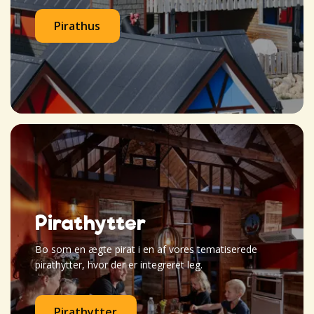
Pirathus
Pirathytter
Bo som en ægte pirat i en af vores tematiserede
pirathytter, hvor der er integreret leg.
Pirathytter