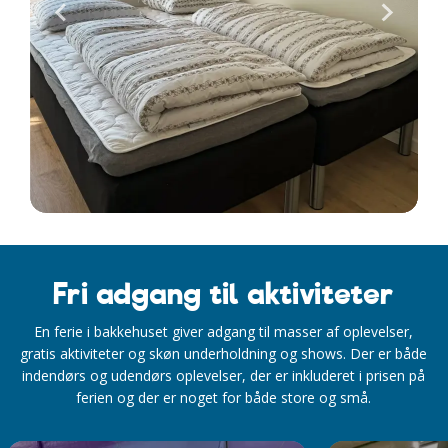
Fri adgang til aktiviteter
En ferie i bakkehuset giver adgang til masser af oplevelser,
gratis aktiviteter og skøn underholdning og shows. Der er både
indendørs og udendørs oplevelser, der er inkluderet i prisen på
ferien og der er noget for både store og små.