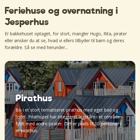
Feriehuse og overnatning i
Jesperhus
Er bakkehuset optaget, for stort, mangler Hugo, Rita, pirater
eller ønsker du at se, hvad vi ellers tilbyder til børn og deres
forældre. Så se med herunder...
Pirathus
Bo i et stort tematiseret pirathus med eget bad og
toilet. Pirathuset har integreret legetårn i et område
fyldt med andre pirater. Der er plads til 10 personer i
et pirathus.