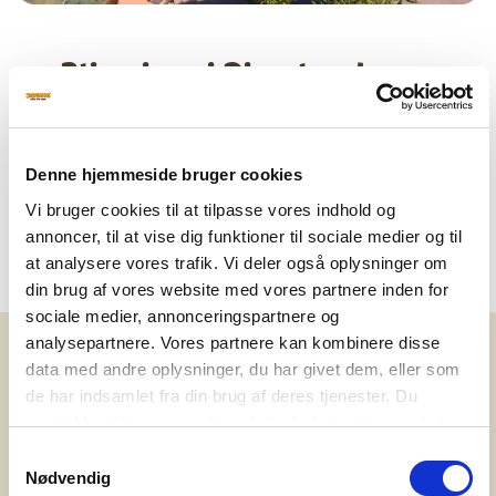
Bliv pirat i Piratland
Masser af leg og sjov i det udendørs piratlegeland i
blomsterparken. (Tjek åbningstider).
Denne hjemmeside bruger cookies
Mere om piratland
Vi bruger cookies til at tilpasse vores indhold og
annoncer, til at vise dig funktioner til sociale medier og til
at analysere vores trafik. Vi deler også oplysninger om
din brug af vores website med vores partnere inden for
sociale medier, annonceringspartnere og
analysepartnere. Vores partnere kan kombinere disse
data med andre oplysninger, du har givet dem, eller som
Waaah - Hugoshow
de har indsamlet fra din brug af deres tjenester. Du
samtykker til vores cookies, hvis du fortsætter med at
Få skruet helt op for underholdningen til et
anvende vores hjemmeside. Læs mere om
cookies
.
Samtykkevalg
Hugoshow i enten blomsterparken eller ved Træls
Nødvendig
Tårnet.