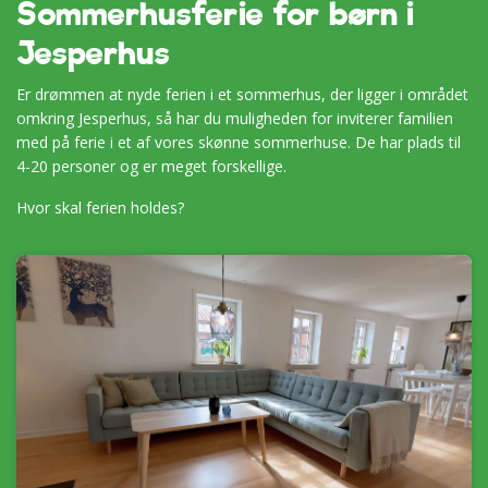
Sommerhusferie for børn i
Jesperhus
Er drømmen at nyde ferien i et sommerhus, der ligger i området
omkring Jesperhus, så har du muligheden for inviterer familien
med på ferie i et af vores skønne sommerhuse. De har plads til
4-20 personer og er meget forskellige.
Hvor skal ferien holdes?