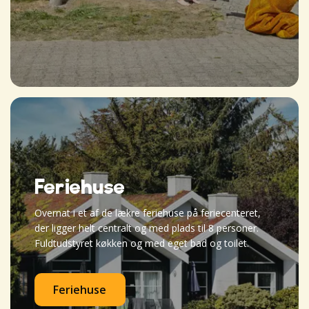
Feriehuse
Overnat i et af de lækre feriehuse på feriecenteret,
der ligger helt centralt og med plads til 8 personer.
Fuldtudstyret køkken og med eget bad og toilet.
Feriehuse