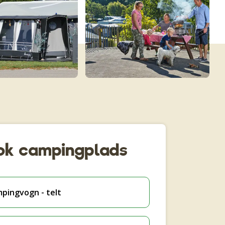
ok campingplads
pingvogn - telt