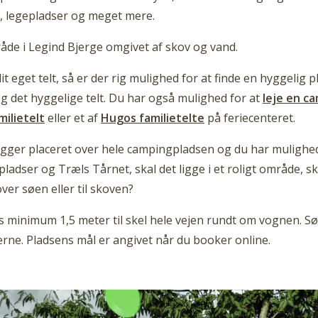
ø, legepladser og meget mere.
åde i Legind Bjerge omgivet af skov og vand.
eget telt, så er der rig mulighed for at finde en hyggelig
g det hyggelige telt. Du har også mulighed for at
leje en c
milietelt
eller et af
Hugos familietelte
på feriecenteret.
 ligger placeret over hele campingpladsen og du har mulighe
egepladser og Træls Tårnet, skal det ligge i et roligt område,
ver søen eller til skoven?
 minimum 1,5 meter til skel hele vejen rundt om vognen. Sørg
ne. Pladsens mål er angivet når du booker online.