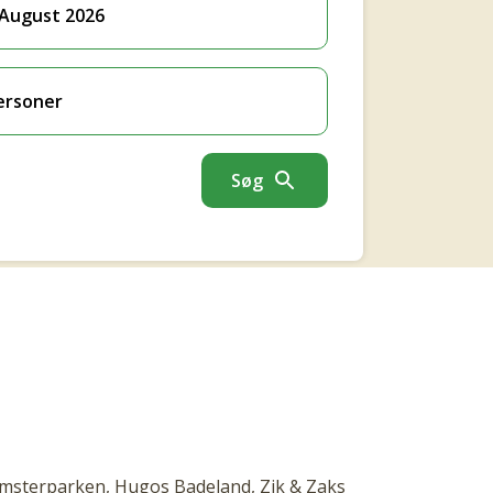
 August 2026
ersoner
Søg
blomsterparken, Hugos Badeland, Zik & Zaks