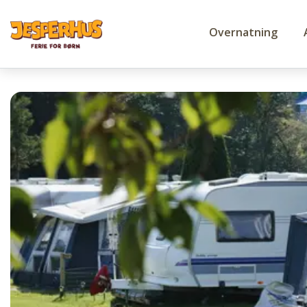
Overnatning
Egen campingvo