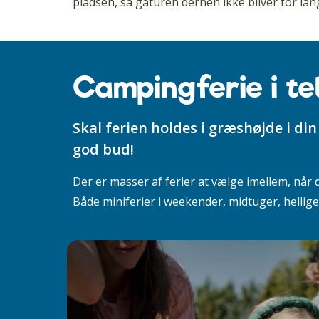
pladsen, så gåturen derhen ikke bliver for lan
Campingferie i te
Skal ferien holdes i græshøjde i d
god bud!
Der er masser af ferier at vælge imellem, når
Både miniferier i weekender, midtuger, hellige