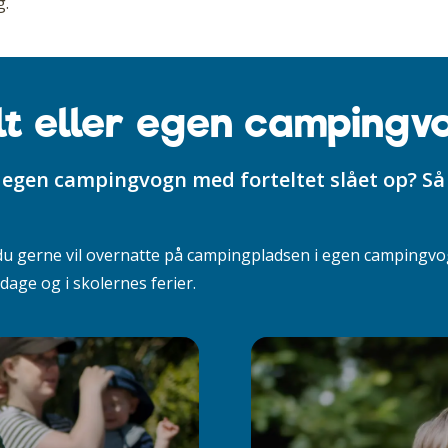
g.
lt eller egen campingv
in egen campingvogn med forteltet slået op? Så
 du gerne vil overnatte på campingpladsen i egen campingvogn
dage og i skolernes ferier.