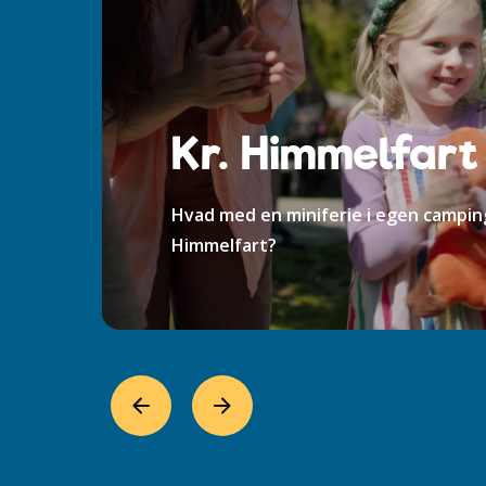
Kr. Himmelfart
Hvad med en miniferie i egen camping
Himmelfart?