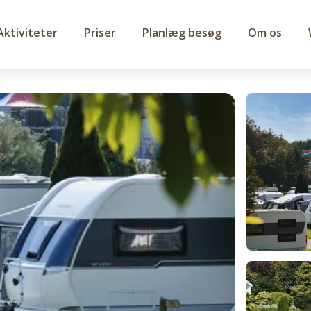
Aktiviteter
Priser
Planlæg besøg
Om os
gn eller telt