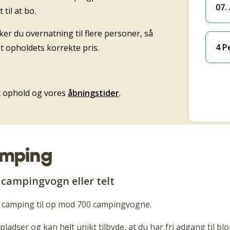
07.
til at bo.
ker du overnatning til flere personer, så
4 P
ist opholdets korrekte pris.
it ophold og vores
åbningstider
.
amping
campingvogn eller telt
 camping til op mod 700 campingvogne.
adser og kan helt unikt tilbyde, at du har fri adgang til 