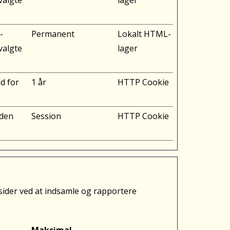
valgte
lager
-
Permanent
Lokalt HTML-
valgte
lager
d for
1 år
HTTP Cookie
 den
Session
HTTP Cookie
ider ved at indsamle og rapportere