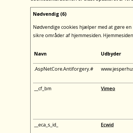
Nødvendig (6)
Nødvendige cookies hjælper med at gøre en 
sikre områder af hjemmesiden. Hjemmesiden k
Navn
Udbyder
.AspNetCore.Antiforgery.#
www.jesperhu
__cf_bm
Vimeo
__eca_s_id_
Ecwid