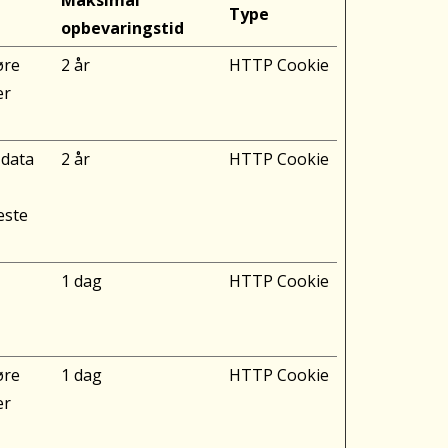
Maksimal
Type
opbevaringstid
øre
2 år
HTTP Cookie
er
 data
2 år
HTTP Cookie
este
1 dag
HTTP Cookie
øre
1 dag
HTTP Cookie
er