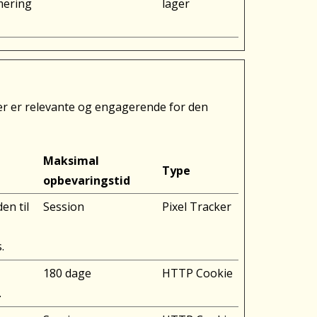
mering
lager
der er relevante og engagerende for den
Maksimal
Type
opbevaringstid
en til
Session
Pixel Tracker
.
180 dage
HTTP Cookie
.