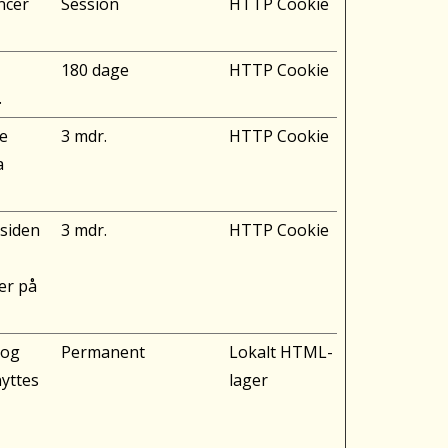
ncer
Session
HTTP Cookie
180 dage
HTTP Cookie
.
ge
3 mdr.
HTTP Cookie
a
esiden
3 mdr.
HTTP Cookie
er på
 og
Permanent
Lokalt HTML-
yttes
lager