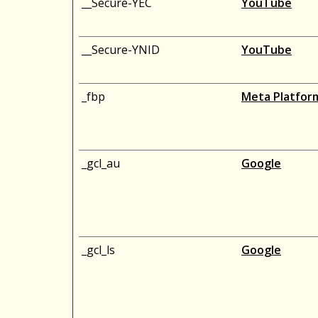
__Secure-YEC
YouTube
__Secure-YNID
YouTube
_fbp
Meta Platform
_gcl_au
Google
_gcl_ls
Google