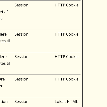
Session
HTTP Cookie
et af
me
lere
Session
HTTP Cookie
es til
lere
Session
HTTP Cookie
es til
øre
Session
HTTP Cookie
er
tion
Session
Lokalt HTML-