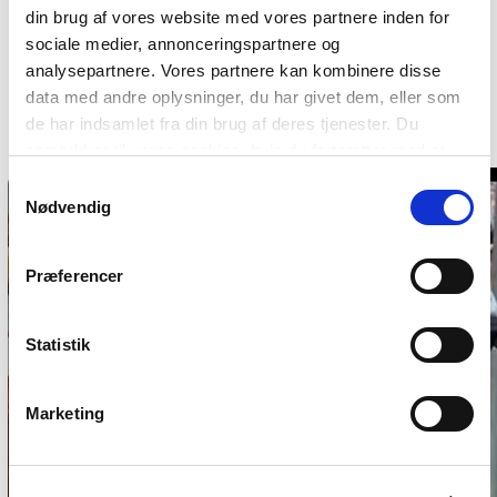
underholdning venter i en ferie på både
din brug af vores website med vores partnere inden for
feriecenter og i blomsterparken.
sociale medier, annonceringspartnere og
analysepartnere. Vores partnere kan kombinere disse
Underholdningen er lavet varieret og der er noget
data med andre oplysninger, du har givet dem, eller som
for både store og små.
de har indsamlet fra din brug af deres tjenester. Du
samtykker til vores cookies, hvis du fortsætter med at
anvende vores hjemmeside. Læs mere om
cookies
.
Samtykkevalg
Nødvendig
Præferencer
Statistik
Se al
Marketing
underholdning
Underholdning og shows