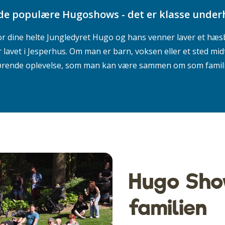
 de populære Hugoshows - det er klasse under
or dine helte Jungledyret Hugo og hans venner laver et h
 lavet i Jesperhus. Om man er barn, voksen eller et sted mid
ørende oplevelse, som man kan være sammen om som famili
Hugo Sho
familien