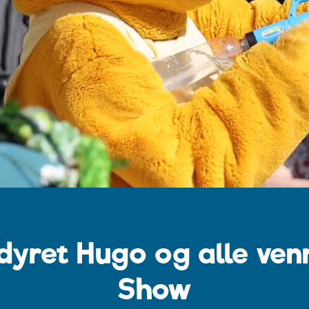
yret Hugo og alle ven
Show