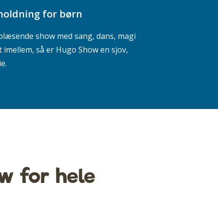
holdning for børn
æsblæsende show med sang, dans, magi
t imellem, så er Hugo Show en sjov,
e.
w for hele