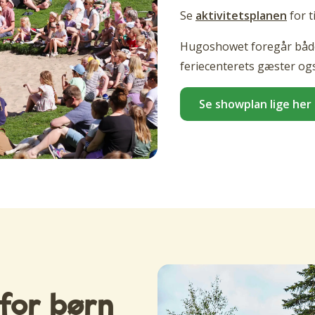
Se
aktivitetsplanen
for 
Hugoshowet foregår både
feriecenterets gæster og
Se showplan lige her
for børn