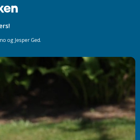
ken
ers!
ino og Jesper Ged.