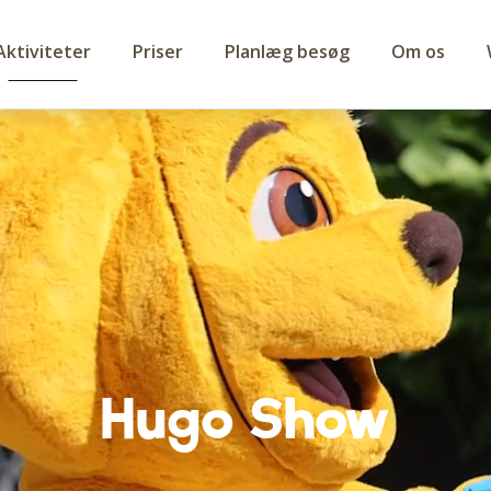
Aktiviteter
Priser
Planlæg besøg
Om os
Hugo Show