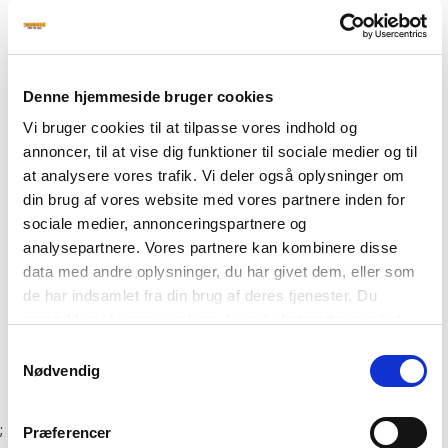
2022
2021
2020
2019
Denne hjemmeside bruger cookies
2018
Vi bruger cookies til at tilpasse vores indhold og
2017
annoncer, til at vise dig funktioner til sociale medier og til
februar
marts
at analysere vores trafik. Vi deler også oplysninger om
april
din brug af vores website med vores partnere inden for
juli
sociale medier, annonceringspartnere og
august
analysepartnere. Vores partnere kan kombinere disse
november
data med andre oplysninger, du har givet dem, eller som
2016
de har indsamlet fra din brug af deres tjenester. Du
2015
samtykker til vores cookies, hvis du fortsætter med at
2014
anvende vores hjemmeside. Læs mere om
cookies
.
Samtykkevalg
Nødvendig
;
Præferencer