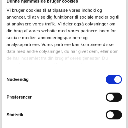
Denne hjemmeside bruger cookies
februar
oktober
Vi bruger cookies til at tilpasse vores indhold og
december
annoncer, til at vise dig funktioner til sociale medier og til
2018
at analysere vores trafik. Vi deler også oplysninger om
2017
din brug af vores website med vores partnere inden for
2016
sociale medier, annonceringspartnere og
2015
analysepartnere. Vores partnere kan kombinere disse
2014
data med andre oplysninger, du har givet dem, eller som
de har indsamlet fra din brug af deres tjenester. Du
samtykker til vores cookies, hvis du fortsætter med at
anvende vores hjemmeside. Læs mere om
cookies
.
Samtykkevalg
Nødvendig
Præferencer
Statistik