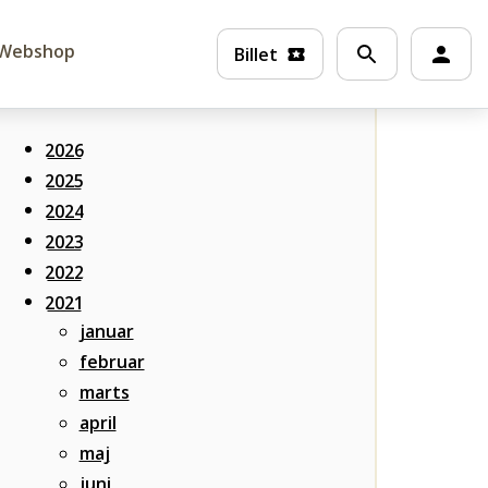
Webshop
Billet
Alle nyheder
2026
2025
2024
2023
2022
2021
januar
februar
marts
april
maj
juni