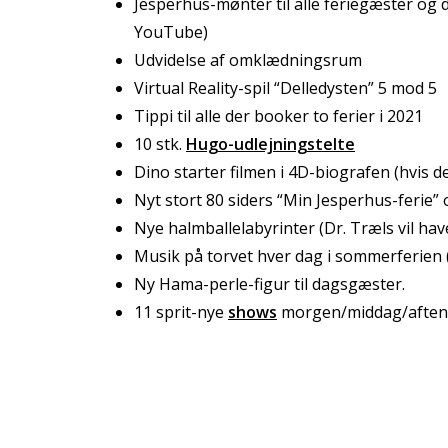
Jesperhus-mønter til alle feriegæster og de
YouTube)
Udvidelse af omklædningsrum
Virtual Reality-spil “Delledysten” 5 mod 5
Tippi til alle der booker to ferier i 2021
10 stk.
Hugo-udlejningstelte
Dino starter filmen i 4D-biografen (hvis d
Nyt stort 80 siders “Min Jesperhus-ferie”
Nye halmballelabyrinter (Dr. Træls vil hav
Musik på torvet hver dag i sommerferien (h
Ny Hama-perle-figur til dagsgæster.
11 sprit-nye
shows
morgen/middag/aften 