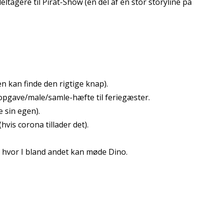
ltagere til Pirat-Show (en del af en stor storyline på
en kan finde den rigtige knap).
 opgave/male/samle-hæfte til feriegæster.
e sin egen).
vis corona tillader det).
hvor I bland andet kan møde Dino.