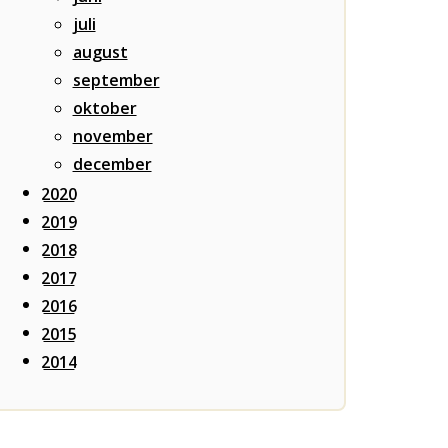
juli
august
september
oktober
november
december
2020
2019
2018
2017
2016
2015
2014