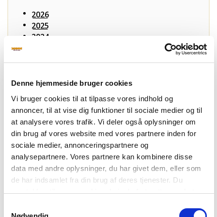
2026
2025
2024
januar
marts
maj
juli
Denne hjemmeside bruger cookies
august
Vi bruger cookies til at tilpasse vores indhold og
september
annoncer, til at vise dig funktioner til sociale medier og til
oktober
november
at analysere vores trafik. Vi deler også oplysninger om
december
din brug af vores website med vores partnere inden for
2023
sociale medier, annonceringspartnere og
2022
analysepartnere. Vores partnere kan kombinere disse
2021
data med andre oplysninger, du har givet dem, eller som
2020
de har indsamlet fra din brug af deres tjenester. Du
2019
samtykker til vores cookies, hvis du fortsætter med at
2018
anvende vores hjemmeside. Læs mere om
cookies
.
Samtykkevalg
2017
Nødvendig