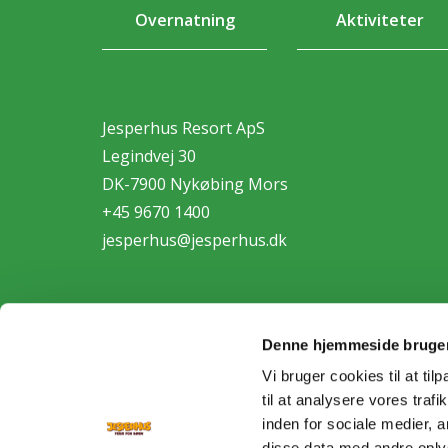
Overnatning
Aktiviteter
Jesperhus Resort ApS
Legindvej 30
DK-7900 Nykøbing Mors
+45 9670 1400
jesperhus@jesperhus.dk
Denne hjemmeside bruger
Vi bruger cookies til at til
til at analysere vores tra
Personda
inden for sociale medier,
disse data med andre oplys