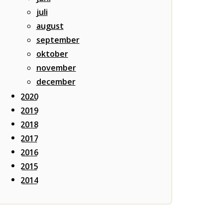
juli
august
september
oktober
november
december
2020
2019
2018
2017
2016
2015
2014