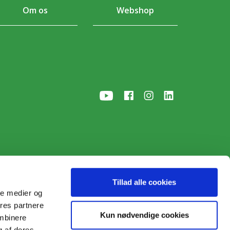
Om os
Webshop
Tillad alle cookies
ale medier og
ores partnere
p
• © 2026
Kun nødvendige cookies
ombinere
g af deres