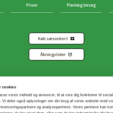
Priser
Planlæg besøg
Køb sæsonkort
Åbningstider
 cookies
passe vores indhold og annoncer, til at vise dig funktioner til soci
fik. Vi deler også oplysninger om din brug af vores website med v
tapolitik
•
Handelsbetingelser
•
Cookiedeklaration
•
Sitema
 annonceringspartnere og analysepartnere. Vores partnere kan k
ninger, du har givet dem, eller som de har indsamlet fra din bru