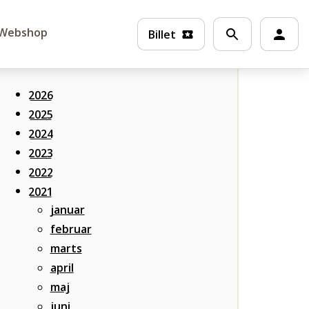
Webshop
Billet
Alle nyheder
2026
2025
2024
2023
2022
2021
januar
februar
marts
april
maj
juni