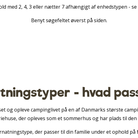
ld med 2, 4, 3 eller nætter 7 afhængigt af enhedstypen - s
Benyt søgefeltet øverst på siden.
ningstyper - hvad pas
sset og opleve campinglivet på en af Danmarks største camping
riehuse, der opleves som et sommerhus og har plads til den h
natningstype, der passer til din familie under et ophold på 