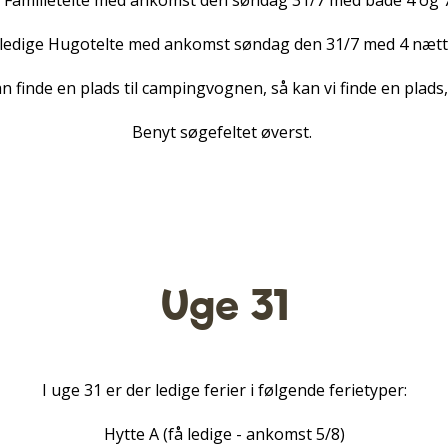
e Familietelte med ankomst den søndag 31/7 med både 4 og 
 ledige Hugotelte med ankomst søndag den 31/7 med 4 nætt
n finde en plads til campingvognen, så kan vi finde en plads,
Benyt søgefeltet øverst.
Uge 31
I uge 31 er der ledige ferier i følgende ferietyper:
Hytte A (få ledige - ankomst 5/8)