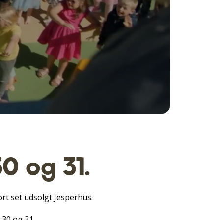
30 og 31.
ort set udsolgt Jesperhus.
 30 og 31.