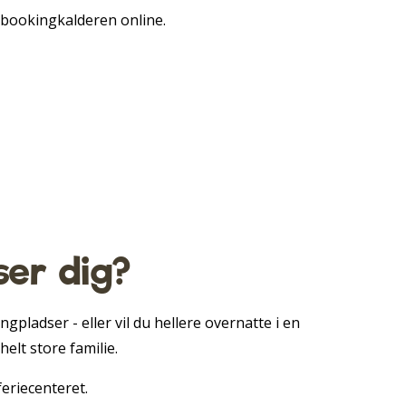
e bookingkalderen online.
ser dig?
pladser - eller vil du hellere overnatte i en
elt store familie.
feriecenteret.