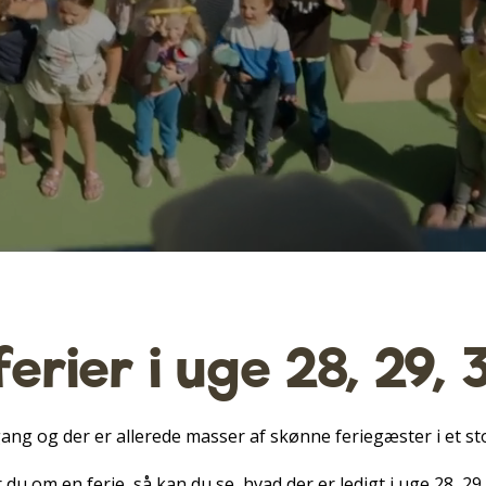
erier i uge 28, 29, 
ang og der er allerede masser af skønne feriegæster i et st
u om en ferie, så kan du se, hvad der er ledigt i uge 28, 29,