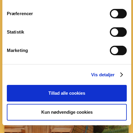
Dino Camping
Præferencer
Dino Camping er en 8-personers luksuscampingvogn med
stort fortelt med fuldtudstyret køkken og opholdsrum....
Statistik
Marketing
Dino Camping
Vis detaljer
Tillad alle cookies
Kun nødvendige cookies